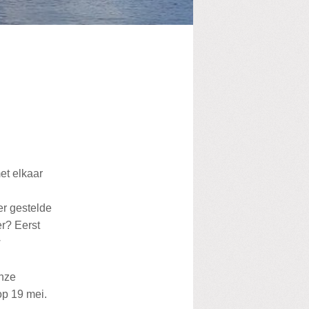
et elkaar
er gestelde
er? Eerst
w
onze
op 19 mei.