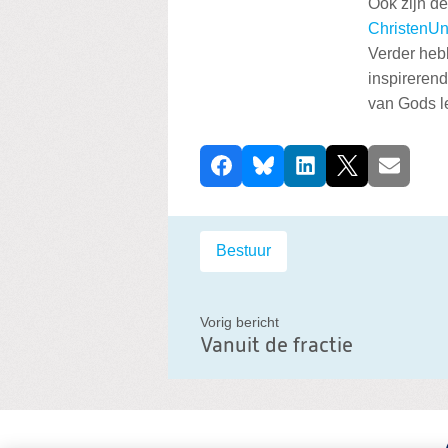
Ook zijn de
ChristenUn
Verder heb
inspirerend
van Gods l
D
Facebook
Bluesky
LinkedIn
X
E-mail
e
e
l
Labels:
Bestuur
d
i
t
Vorig bericht
Vanuit de fractie
b
e
r
i
Terug- en vooruitkij