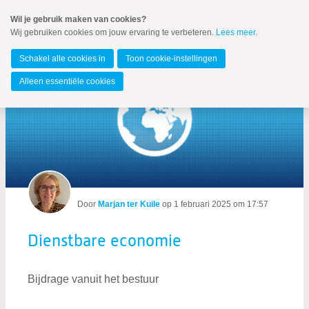
Spring
Wil je gebruik maken van cookies?
naar
Wij gebruiken cookies om jouw ervaring te verbeteren.
Lees meer
.
MENU
Spring
naar
Alblasserdam
de
Schakel alle cookies in
Toon cookie-instellingen
inhoud
Spring
Alleen essentiële cookies
naar
het
hoofdmenu
Zoeken:
Door
Marjan ter Kuile
op
1 februari 2025 om 17:57
Zoeken
Dienstbare economie
Bijdrage vanuit het bestuur