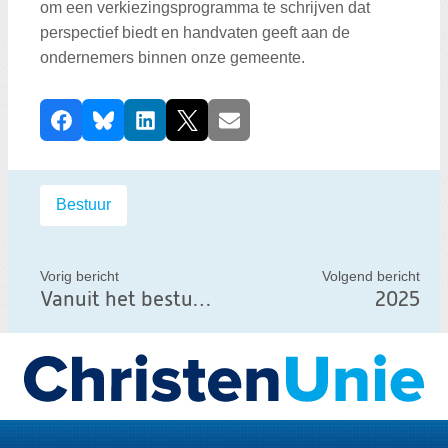
om een verkiezingsprogramma te schrijven dat
perspectief biedt en handvaten geeft aan de
ondernemers binnen onze gemeente.
D
Facebook
Bluesky
LinkedIn
X
E-mail
e
e
l
Labels:
Bestuur
d
i
t
Vorig bericht
Volgend bericht
Vanuit het bestuur (december 2024)
2025
b
e
r
Dienstbare economie
i
c
h