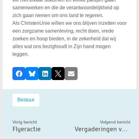
samenwerken en die de verantwoordelijkheid op
zich gaan nemen om ons land te regeren.
Als ChristenUnie willen we ons blijven inzetten voor
een zorgzame samenleving, recht doen, vrede
zoeken en hoop bieden, in de zekerheid dat wij
alles wat ons bezighoudt in Zijn hand mogen
leggen.
D
Facebook
Bluesky
LinkedIn
X
E-mail
e
e
l
Labels:
Bestuur
d
i
t
Vorig bericht
Volgend bericht
Flyeractie
Vergaderingen volgen
b
e