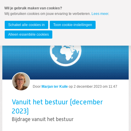
Spring
Wil je gebruik maken van cookies?
naar
Wij gebruiken cookies om jouw ervaring te verbeteren.
Lees meer
.
MENU
Spring
naar
Alblasserdam
de
Schakel alle cookies in
Toon cookie-instellingen
inhoud
Spring
Alleen essentiële cookies
naar
het
hoofdmenu
Zoeken:
Door
Marjan ter Kuile
op
2 december 2023 om 11:47
Zoeken
Vanuit het bestuur (december
2023)
Bijdrage vanuit het bestuur