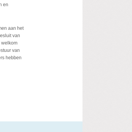
n en
omen aan het
esluit van
er welkom
estuur van
ers hebben