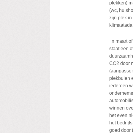
plekken) ma
(wc, huish
zijn plek i
klimaatada
In maart o
staat een o
duurzaamhe
CO2 door mi
(aanpassen
piekbuien 
iedereen we
ondernemer
automobilis
winnen ove
het even ni
het bedrij
goed door 