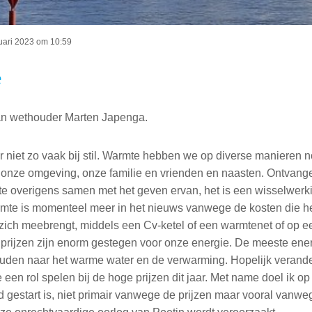
ruari 2023 om 10:59
e
an wethouder Marten Japenga.
 niet zo vaak bij stil. Warmte hebben we op diverse manieren no
t onze omgeving, onze familie en vrienden en naasten. Ontvange
e overigens samen met het geven ervan, het is een wisselwerk
mte is momenteel meer in het nieuws vanwege de kosten die h
zich meebrengt, middels een Cv-ketel of een warmtenet of op 
 prijzen zijn enorm gestegen voor onze energie. De meeste ener
uden naar het warme water en de verwarming. Hopelijk verand
e een rol spelen bij de hoge prijzen dit jaar. Met name doel ik op
 gestart is, niet primair vanwege de prijzen maar vooral vanwe