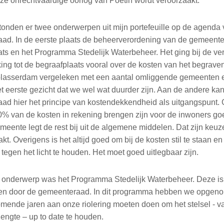
eze onrechtvaardige oorlog van Poetin wordt veroorzaakt.
stonden er twee onderwerpen uit mijn portefeuille op de agenda
ad. In de eerste plaats de beheerverordening van de gemeente
ats en het Programma Stedelijk Waterbeheer. Het ging bij de ve
ing tot de begraafplaats vooral over de kosten van het begrave
lasserdam vergeleken met een aantal omliggende gemeenten e
t eerste gezicht dat we wel wat duurder zijn. Aan de andere kan
ad hier het principe van kostendekkendheid als uitgangspunt
0% van de kosten in rekening brengen zijn voor de inwoners go
eente legt de rest bij uit de algemene middelen. Dat zijn keuz
akt. Overigens is het altijd goed om bij de kosten stil te staan e
tegen het licht te houden. Het moet goed uitlegbaar zijn.
 onderwerp was het Programma Stedelijk Waterbeheer. Deze i
n door de gemeenteraad. In dit programma hebben we opgen
mende jaren aan onze riolering moeten doen om het stelsel - v
lengte – up to date te houden.