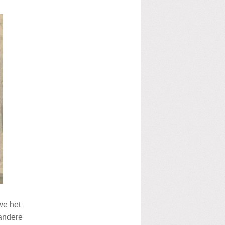
we het
 andere