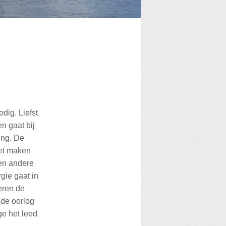
dig. Liefst
n gaat bij
ing. De
et maken
een andere
gie gaat in
eren de
 de oorlog
ge het leed