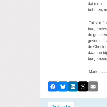
dat met de
beheren, m
Tot slot. J
burgemeest
de gemeente
gevoeld in 
de Christe
daaraan bi
burgemeest
Marten Ja
D
Facebook
Bluesky
LinkedIn
X
E-mail
e
e
l
Labels:
Wethouder