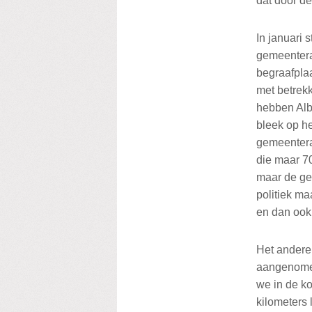
dat door d
In januari 
gemeentera
begraafpla
met betrekk
hebben Alb
bleek op he
gemeentera
die maar 7
maar de gem
politiek ma
en dan ook 
Het andere
aangenome
we in de ko
kilometers 