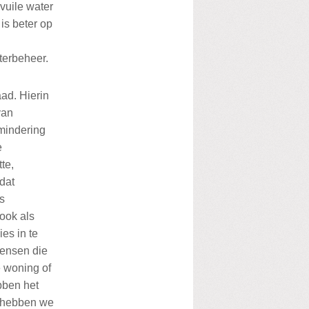
vuile water
is beter op
terbeheer.
ad. Hierin
van
mindering
e
te,
dat
s
ook als
es in te
mensen die
e woning of
bben het
e hebben we