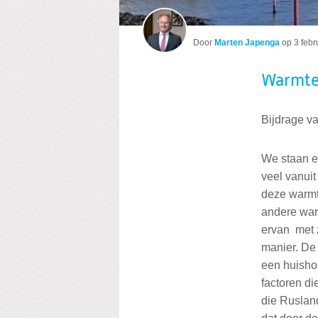
Door
Marten Japenga
op
3 feb
Warmt
Bijdrage v
We staan er
veel vanui
deze warmt
andere war
ervan met 
manier. De
een huisho
factoren di
die Rusland