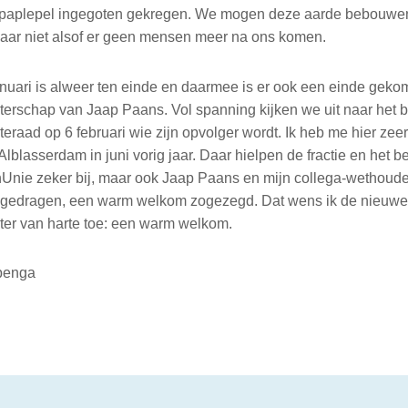
 paplepel ingegoten gekregen. We mogen deze aarde bebouwe
aar niet alsof er geen mensen meer na ons komen.
anuari is alweer ten einde en daarmee is er ook een einde gek
erschap van Jaap Paans. Vol spanning kijken we uit naar het b
raad op 6 februari wie zijn opvolger wordt. Ik heb me hier ze
Alblasserdam in juni vorig jaar. Daar hielpen de fractie en het b
nUnie zeker bij, maar ook Jaap Paans en mijn collega-wethoud
jgedragen, een warm welkom zogezegd. Dat wens ik de nieuwe
er van harte toe: een warm welkom.
penga