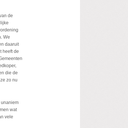
 van de
lijke
rordening
n. We
n daaruit
t heeft de
. Gemeenten
edkoper,
en die de
n ze zo nu
s unaniem
omen wat
an vele