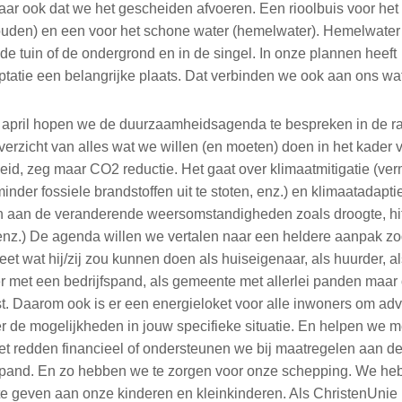
ar ook dat we het gescheiden afvoeren. Een rioolbuis voor het 
ouden) en een voor het schone water (hemelwater). Hemelwater 
n de tuin of de ondergrond en in de singel. In onze plannen heeft
ptatie een belangrijke plaats. Dat verbinden we ook aan ons wa
f april hopen we de duurzaamheidsagenda te bespreken in de ra
verzicht van alles wat we willen (en moeten) doen in het kader 
id, zeg maar CO2 reductie. Het gaat over klimaatmitigatie (ver
nder fossiele brandstoffen uit te stoten, enz.) en klimaatadapti
 aan de veranderende weersomstandigheden zoals droogte, hit
enz.) De agenda willen we vertalen naar een heldere aanpak zo
et wat hij/zij zou kunnen doen als huiseigenaar, als huurder, al
 met een bedrijfspand, als gemeente met allerlei panden maar 
t. Daarom ook is er een energieloket voor alle inwoners om advi
r de mogelijkheden in jouw specifieke situatie. En helpen we 
et redden financieel of ondersteunen we bij maatregelen aan d
fspand. En zo hebben we te zorgen voor onze schepping. We he
te geven aan onze kinderen en kleinkinderen. Als ChristenUni