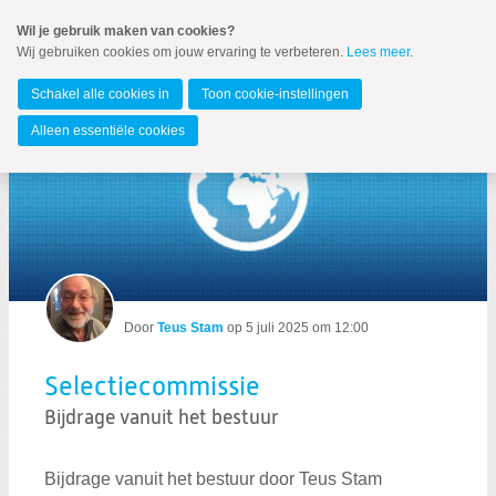
Spring
Wil je gebruik maken van cookies?
naar
Wij gebruiken cookies om jouw ervaring te verbeteren.
Lees meer
.
MENU
Spring
naar
Alblasserdam
de
Schakel alle cookies in
Toon cookie-instellingen
inhoud
Spring
Alleen essentiële cookies
naar
het
hoofdmenu
Zoeken:
Door
Teus Stam
op
5 juli 2025 om 12:00
Zoeken
Selectiecommissie
Bijdrage vanuit het bestuur
Bijdrage vanuit het bestuur door Teus Stam