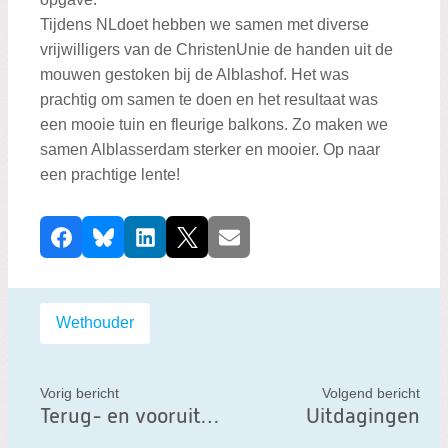
Tijdens NLdoet hebben we samen met diverse
vrijwilligers van de ChristenUnie de handen uit de
mouwen gestoken bij de Alblashof. Het was
prachtig om samen te doen en het resultaat was
een mooie tuin en fleurige balkons. Zo maken we
samen Alblasserdam sterker en mooier. Op naar
een prachtige lente!
D
Facebook
Bluesky
LinkedIn
X
E-mail
e
e
l
Labels:
Wethouder
d
i
t
Vorig bericht
Volgend bericht
Terug- en vooruitkijken
Uitdagingen
b
e