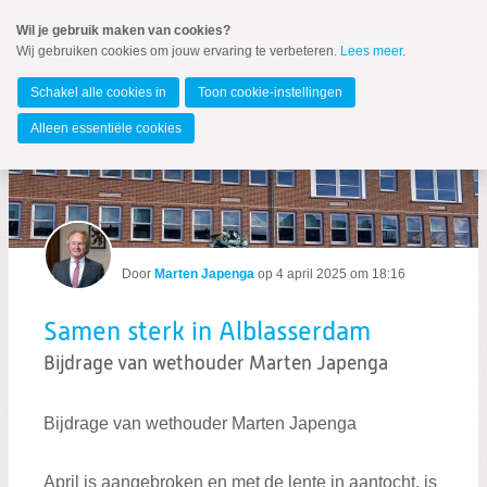
Spring
Wil je gebruik maken van cookies?
naar
Wij gebruiken cookies om jouw ervaring te verbeteren.
Lees meer
.
MENU
Spring
naar
Alblasserdam
de
Schakel alle cookies in
Toon cookie-instellingen
inhoud
Spring
Alleen essentiële cookies
naar
het
hoofdmenu
Door
Marten Japenga
op
4 april 2025 om 18:16
Zoeken:
Zoeken
Samen sterk in Alblasserdam
Bijdrage van wethouder Marten Japenga
Bijdrage van wethouder Marten Japenga
April is aangebroken en met de lente in aantocht, is